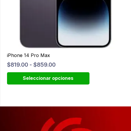
iPhone 14 Pro Max
Rango
$
819.00
-
$
859.00
de
Este
Seleccionar opciones
precios:
producto
desde
tiene
$819.00
múltiples
hasta
variantes.
$859.00
Las
opciones
se