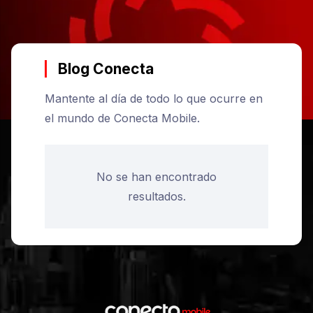
pueden
elegir
en
Blog Conecta
la
página
Mantente al día de todo lo que ocurre en
de
el mundo de Conecta Mobile.
producto
No se han encontrado
resultados.