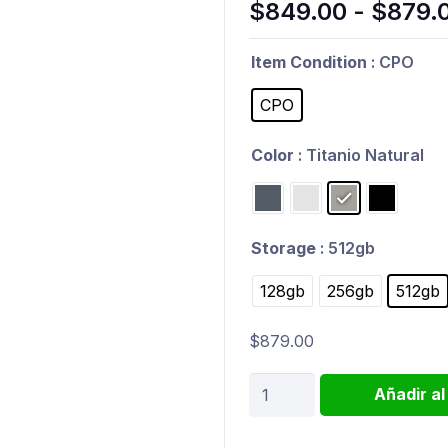
$
849.00
-
$
879.
Item Condition
: CPO
CPO
Color
: Titanio Natural
Storage
: 512gb
128gb
256gb
512gb
$
879.00
iPhone
Añadir al
15
Pro