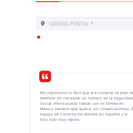
Introduce tu código regional y tu dirección
Recibe actualizaciones por correo electró
Me impresionó lo fácil que era comprar mi plan d
teléfono sin necesitar un número de la Seguridad
Social. Ahora puedo hablar con mi familia en
México siempre que quiera, sin complicaciones. E
equipo de Conecta me atendió en español y lo
hizo todo muy rápido.