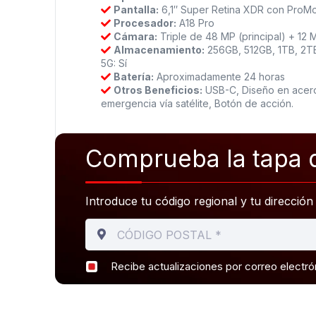
Pantalla:
6,1″ Super Retina XDR con ProMo
Procesador:
A18 Pro
Cámara:
Triple de 48 MP (principal) + 12 
Almacenamiento:
256GB, 512GB, 1TB, 2T
5G: Sí
Batería:
Aproximadamente 24 horas
Otros Beneficios:
USB-C, Diseño en acero 
emergencia vía satélite, Botón de acción.
Comprueba la tapa d
Introduce tu código regional y tu dirección
Recibe actualizaciones por correo electró