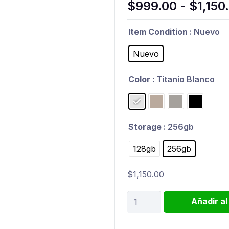
$
999.00
-
$
1,150
Item Condition
: Nuevo
Nuevo
Color
: Titanio Blanco
Storage
: 256gb
128gb
256gb
$
1,150.00
iPhone
Añadir al
16
Pro