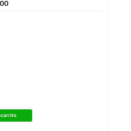
Rango
.00
de
precios:
desde
$999.00
hasta
$1,150.00
 carrito