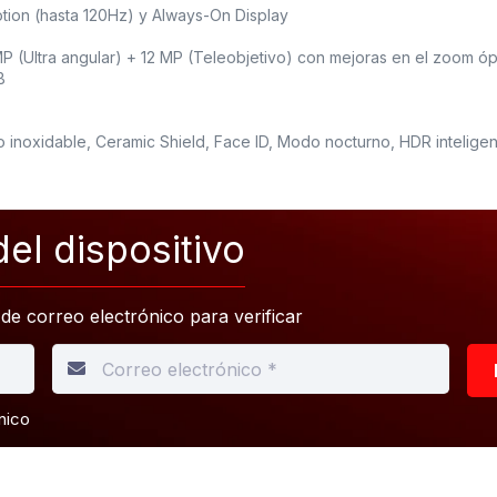
tion (hasta 120Hz) y Always-On Display
MP (Ultra angular) + 12 MP (Teleobjetivo) con mejoras en el zoom ópt
B
inoxidable, Ceramic Shield, Face ID, Modo nocturno, HDR intelige
el dispositivo
 de correo electrónico para verificar
nico