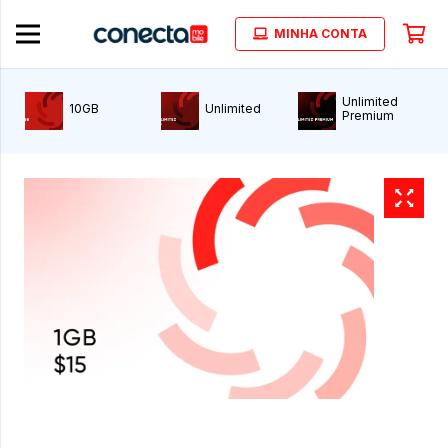
MINHA CONTA
Unlimited
10GB
Unlimited
Premium