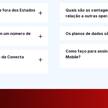
e fora dos Estados
Quais são as vantage
relação a outras ope
em um número de
Os planos de dados sã
Como faço para assin
e da Conecta
Mobile?