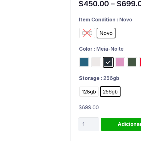
$
450.00
–
$
699.
Item Condition
: Novo
CPO
Novo
Color
: Meia-Noite
Storage
: 256gb
128gb
256gb
$
699.00
iPhone
Adiciona
13
quantidade