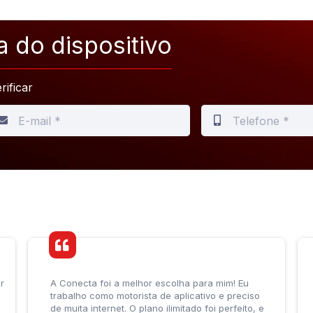
a do dispositivo
rificar
r
A Conecta foi a melhor escolha para mim! Eu
trabalho como motorista de aplicativo e preciso
de muita internet. O plano ilimitado foi perfeito, e