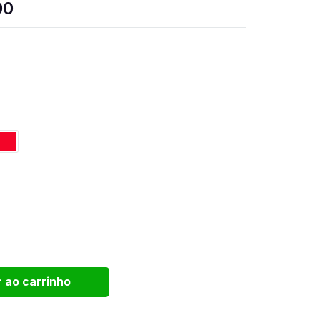
Price
00
range:
$450.00
through
$699.00
r ao carrinho