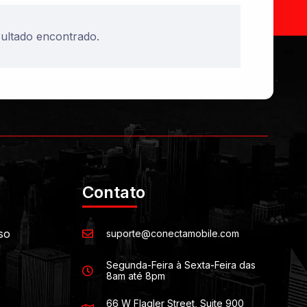
ltado encontrado.
Contato
so
suporte@conectamobile.com
Segunda-Feira à Sexta-Feira das
8am até 8pm
66 W Flagler Street, Suite 900